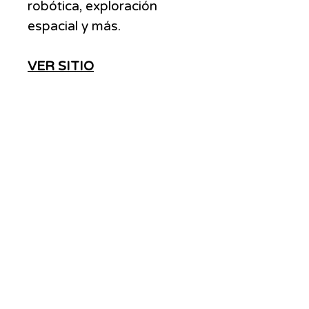
robótica, exploración
espacial y más.
VER SITIO
ADS
MOVE
We are a link building agency with over 20
years of experience that stands out in media
related SEO services. We let our customers buy
backlinks in news sites, either by article
submission or by content writing and
publishing upon request. AdsMove comprises
journalistic article writers and editors
specialized in SEO content creation, as well as