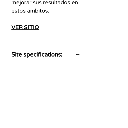
mejorar sus resultados en
estos ámbitos.
VER SITIO
Site specifications:
Social media included
ADS
MOVE
We are a link building agency with over 20
years of experience that stands out in media
related SEO services. We let our customers buy
backlinks in news sites, either by article