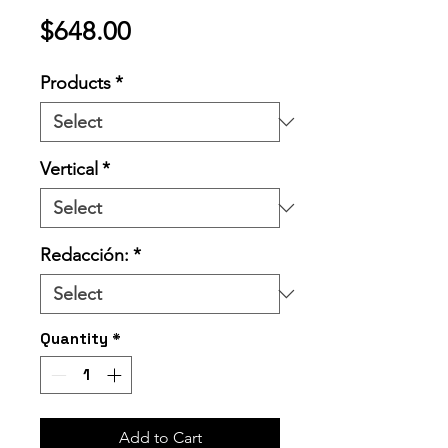
Price
$648.00
Products
*
Vertical
*
Redacción:
*
Quantity
*
Add to Cart