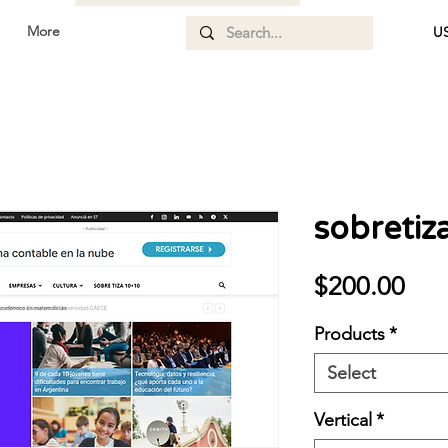
More
US
sobretiz
Pri
$200.00
Products
*
Select
Vertical
*