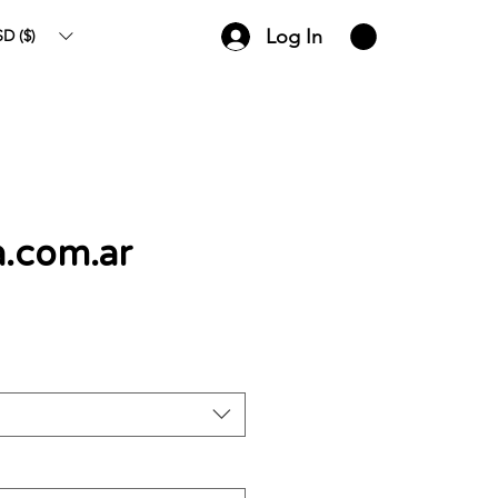
Log In
D ($)
a.com.ar
ce