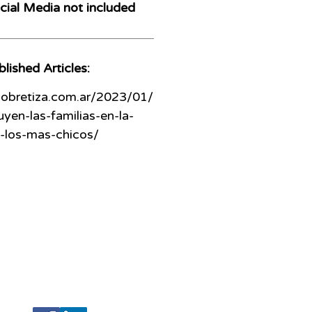
ial Media not included
lished Articles:
sobretiza.com.ar/2023/01/
yen-las-familias-en-la-
-los-mas-chicos/
208 N Armenia Avenue Ste A
Tampa, Florida 33604
(Hillsborough)