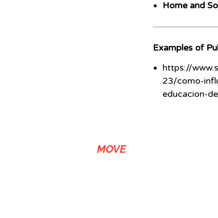
Home and Soc
Examples of Pub
https://www.
23/como-influ
educacion-de
ADS
MOVE
We are a link building agency with over 20 years of experience that
stands out in media related SEO services. We let our customers buy
backlinks in news sites, either by article submission or by content
riting and publishing upon request. AdsMove comprises journalistic