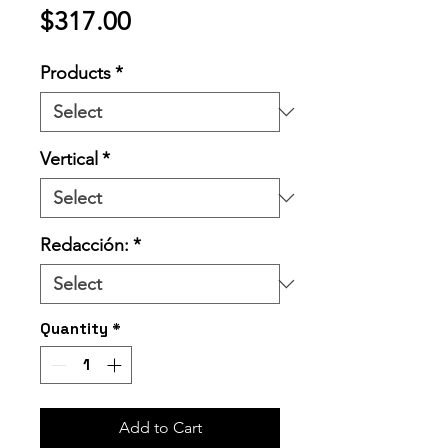
Price
$317.00
Products
*
Vertical
*
Redacción:
*
Quantity
*
Add to Cart