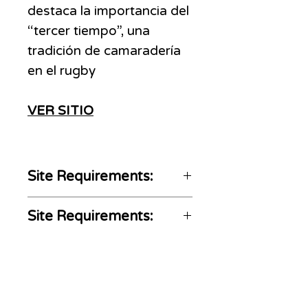
destaca la importancia del
“tercer tiempo”, una
tradición de camaradería
en el rugby
VER SITIO
Site Requirements:
Home and Social media
Site Requirements:
not Included
The article must be
https://www.tercertiemporu
rugby-related
gby.com.ar/resultados-
deportivos-en-vivo-como-
ADS
MOVE
impactan-en-apuestas-