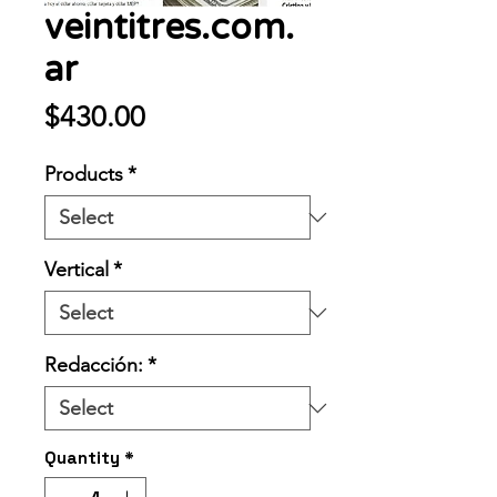
veintitres.com.
ar
Price
$430.00
Products
*
Vertical
*
Redacción:
*
Quantity
*