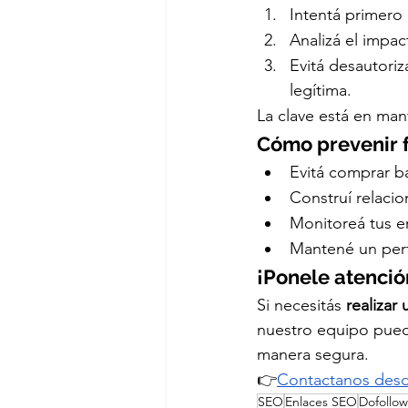
Intentá primero 
Analizá el impac
Evitá desautoriz
legítima.
La clave está en mant
Cómo prevenir f
Evitá comprar ba
Construí relaci
Monitoreá tus e
Mantené un perfi
¡Ponele atenció
Si necesitás 
realizar
nuestro equipo pued
manera segura.
👉
Contactanos desd
SEO
Enlaces SEO
Dofollow