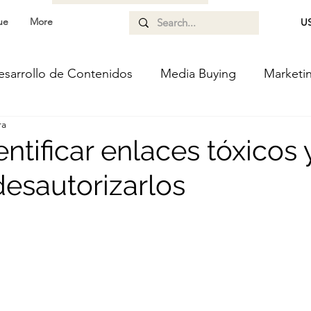
ue
More
US
esarrollo de Contenidos
Media Buying
Marketi
ra
mática
Diseño UX
tificar enlaces tóxicos 
esautorizarlos