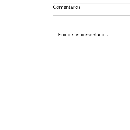
Comentarios
Escribir un comentario...
Link juice: cómo se
transmite la autoridad entre
páginas
Contact:
So
po
LB@adsmove.net
tr
Terms & Conditions
co
MediaKit
es
FAQ