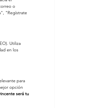
correo o 
", "Regístrate 
EO). Utiliza 
dad en los 
relevante para 
mejor opción 
incente será tu 