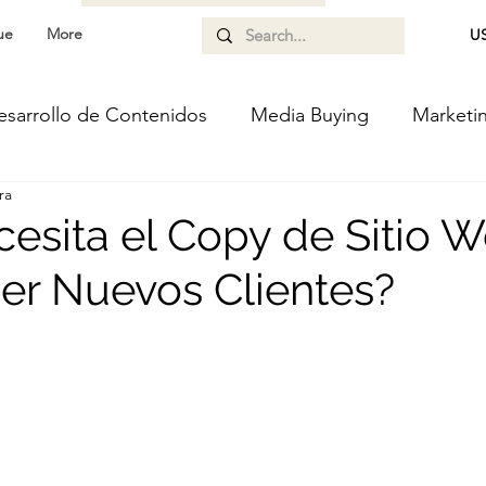
ue
More
US
esarrollo de Contenidos
Media Buying
Marketi
ra
mática
Diseño UX
esita el Copy de Sitio 
aer Nuevos Clientes?