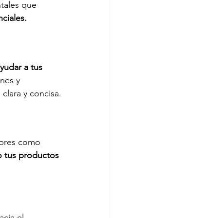
tales que 
nciales.
udar a tus 
ones y 
clara y concisa.
mbres como 
 tus productos 
acia el 