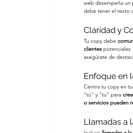
web desempeña un pa
debe tener el texto 
Claridad y C
Tu copy debe 
comuni
clientes
 potenciales.
asegúrate de destaca
Enfoque en l
Centra tu copy en tu
"tú" y "tu" para 
crea
o servicios pueden r
Llamadas a l
Incluye 
llamadas a la