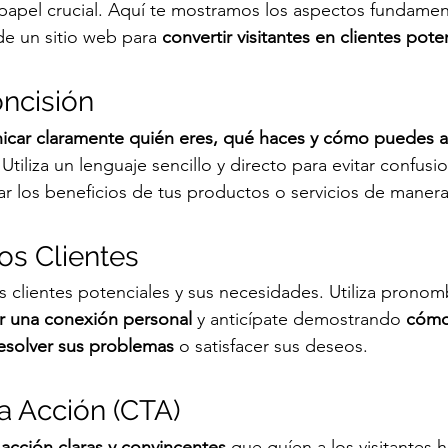
pel crucial. Aquí te mostramos los aspectos fundamen
de un sitio web para 
convertir visitantes en clientes pote
oncisión
car claramente quién eres, qué haces y cómo puedes ay
 Utiliza un lenguaje sencillo y directo para evitar confusi
r los beneficios de tus productos o servicios de manera 
os Clientes
s clientes potenciales y sus necesidades. Utiliza prono
r una conexión personal
 y anticípate demostrando 
cómo
esolver sus problemas
 o satisfacer sus deseos.
a Acción (CTA)
 acción claras y convincentes
 que guíen a los visitantes h