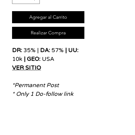
Agregar al Carrito
Realizar Compra
DR:
35% |
DA:
57%
| UU:
10k
| GEO:
USA
VER SITIO
*Permanent Post
* Only 1 Do-follow link
ADS
MOVE