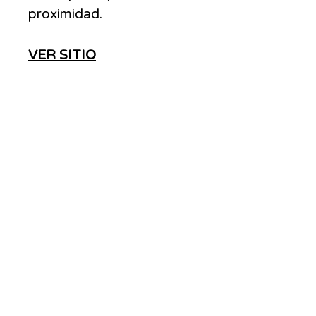
proximidad.
VER SITIO
ADS
MOVE
Somos una agencia con más de 20 años de
experiencia en el posicionamiento y
monetización de marcas, En nuestra
trayectoria, trabajamos con los principales
medios de Argentina y LATAM, contando con
los especialistas y recursos necesarios para
llevar tu estrategia de marketing a otro nivel.
Contact: