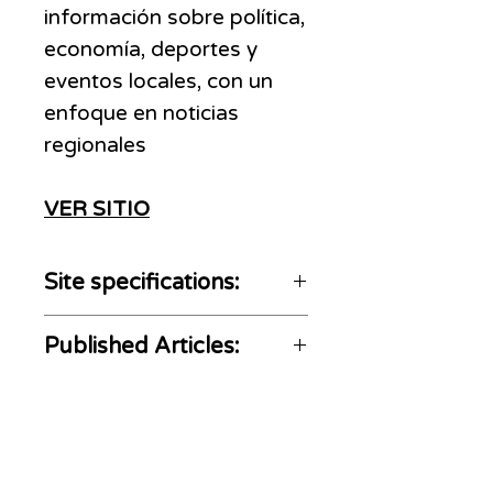
información sobre política,
economía, deportes y
eventos locales, con un
enfoque en noticias
regionales
VER SITIO
Site specifications:
Home and Social media
Published Articles:
not included
No Crypto, and CBD
https://www.elchubut.com.ar
content allowed
/enlasredes/2024-4-4-22-
47-0-apuestas-deportivas-
ADS
MOVE
preferidas-por-los-