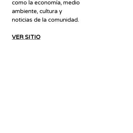
como la economía, medio
ambiente, cultura y
noticias de la comunidad.
VER SITIO
ADS
MOVE
Somos una agencia con más de 20 años de
experiencia en el posicionamiento y
monetización de marcas, En nuestra
trayectoria, trabajamos con los principales
medios de Argentina y LATAM, contando con
los especialistas y recursos necesarios para
llevar tu estrategia de marketing a otro nivel.