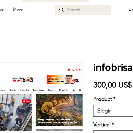
ue
More
US
infobris
300,00 US$
Product
*
Elegir
Vertical
*