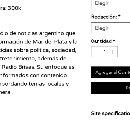
Elegir
rs:
300k
Redacción:
*
Elegir
io de noticias argentino que
Cantidad
*
ormación de Mar del Plata y la
ticias sobre política, sociedad,
tretenimiento, además de
 Radio Brisas. Su enfoque es
Agregar al Carrit
 informados con contenido
 abordando temas locales y
R
eral.
Site specificatio