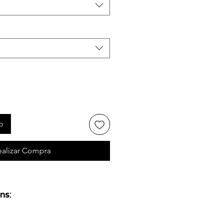
o
ealizar Compra
ns: