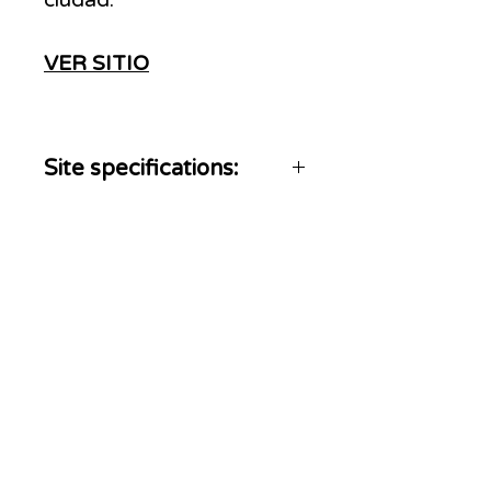
VER SITIO
Site specifications:
Post Permanent
High quality image
ADS
MOVE
Somos una agencia con más de 20 años de
experiencia en el posicionamiento y
monetización de marcas, En nuestra
trayectoria, trabajamos con los principales
medios de Argentina y LATAM, contando con
los especialistas y recursos necesarios para