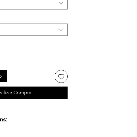
o
ealizar Compra
ns: