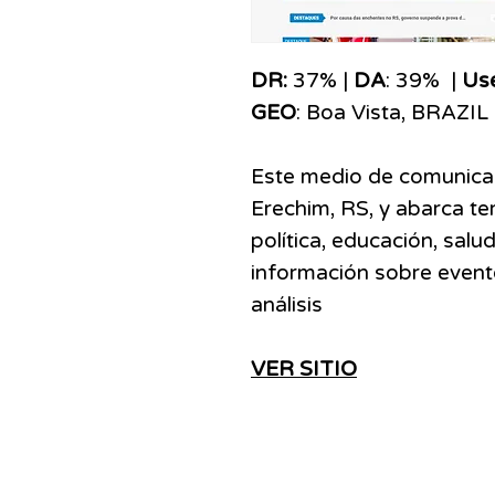
​​​DR:
37% |
DA
: 39% |
Us
GEO
: Boa Vista, BRAZIL
Este medio de comunicac
Erechim, RS, y abarca t
política, educación, sal
información sobre evento
análisis
VER SITIO