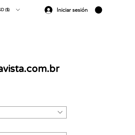
Iniciar sesión
D ($)
avista.com.br
Precio