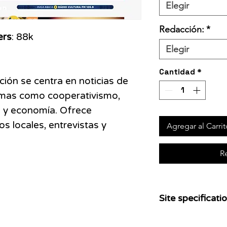
Elegir
Redacción:
*
ers
: 88k
Elegir
Cantidad
*
ión se centra en noticias de
emas como cooperativismo,
ud y economía. Ofrece
s locales, entrevistas y
Agregar al Carrit
R
Site specificatio