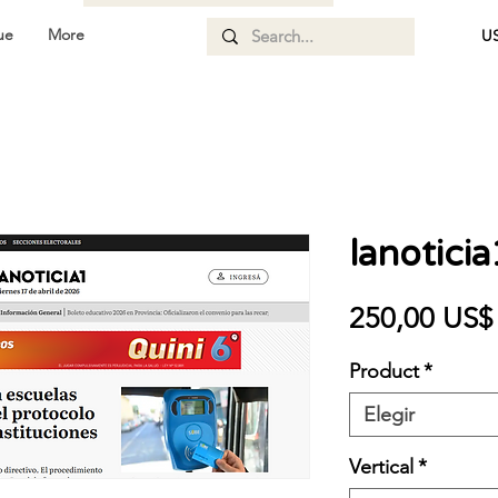
ue
More
US
lanotici
250,00 US$
Product
*
Elegir
Vertical
*