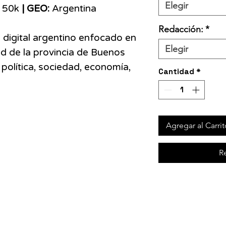
Elegir
:
50k
| GEO:
Argentina
Redacción:
*
digital argentino enfocado en
Elegir
ad de la provincia de Buenos
 política, sociedad, economía,
Cantidad
*
Agregar al Carrit
R