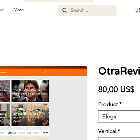
ue
More
US
OtraRev
P
80,00 US$
Product
*
Elegir
Vertical
*