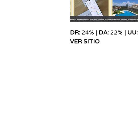
DR:
24% |
DA:
22%
| UU:
VER SITIO