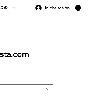
Iniciar sesión
D ($)
ista.com
recio