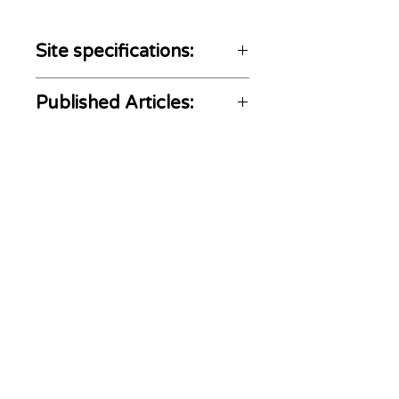
Site specifications:
Home and Social media
Published Articles:
not included
https://saludyvida.tips/com
o-prolongar-la-duracion-de-
tu-perfume/
ADS
MOVE
Somos una agencia con más de 20 años de
experiencia en el posicionamiento y
monetización de marcas, En nuestra
trayectoria, trabajamos con los principales
medios de Argentina y LATAM, contando con
los especialistas y recursos necesarios para
llevar tu estrategia de marketing a otro nivel.