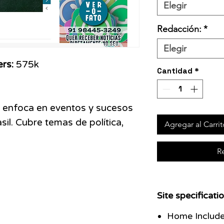
Elegir
Redacción:
*
Elegir
ers:
575k
Cantidad
*
e enfoca en eventos y sucesos
sil. Cubre temas de política,
Agregar al Carrit
R
Site specificatio
Home Includ