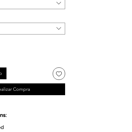
o
ealizar Compra
ns:
ed