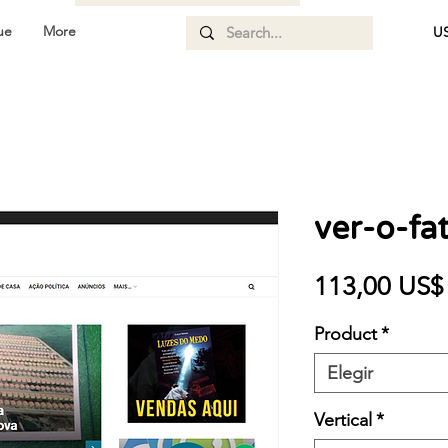
ue
More
US
ver-o-fa
113,00 US$
Product
*
Elegir
Vertical
*