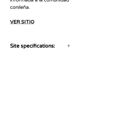
informada a la comunidad
conileña.
VER SITIO
Site specifications:
Post Permanent
High quality image
ADS
MOVE
Somos una agencia con más de 20 años de
experiencia en el posicionamiento y
monetización de marcas, En nuestra
trayectoria, trabajamos con los principales
medios de Argentina y LATAM, contando con