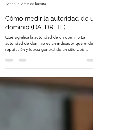
12 ene
2 min de lectura
Cómo medir la autoridad de un
dominio (DA, DR, TF)
Qué significa la autoridad de un dominio La
autoridad de dominio es un indicador que mide la
reputación y fuerza general de un sitio web.
Aunque Google no publica una métrica oficial,
diferentes herramientas desarrollaron sus propios
sistemas para estimar la capacidad de un dominio
de posicionarse en buscadores. Estas métricas —
DA (Domain Authority) , DR (Domain Rating) y TF
(Trust Flow) — no influyen directamente en el
algoritmo, pero son excelentes para comparar
sitios,