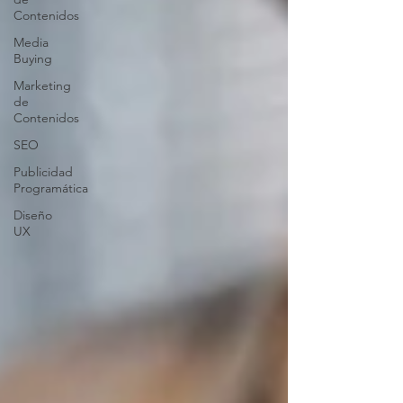
Contenidos
Media
Buying
Marketing
de
Contenidos
SEO
Publicidad
Programática
Diseño
UX