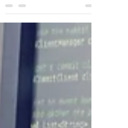
su posicionamiento en buscadores. Mientras que
el SEO On Page optimiza el contenido y la
estructura interna, el Off Page se enfoca en
construir autoridad, reputación y confianza desde
el exterior. Su objetivo es lograr que otras webs,
medios y usuarios consideren tu sitio como una
fuente relevante y digna de ser citada o
recomendada. Por qué es clave para escalar
posiciones Go