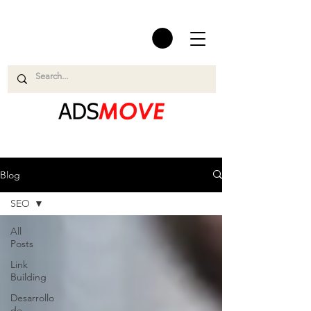
Blog
SEO
All
Posts
Link
Building
Desarrollo
de