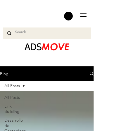
Blog
All Posts
All Posts
Link
Building
Desarrollo
de
Contenidos