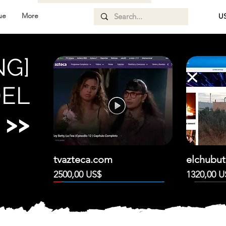
ue
More
US
NG]
EL
S
>>
tvazteca.com
elchubut
Precio
Precio
2500,00 US$
1320,00 U
DESTACADO!