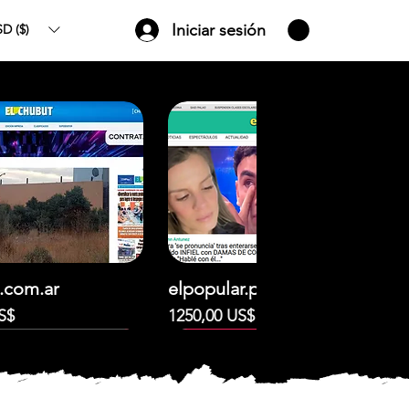
Iniciar sesión
D ($)
.com.ar
elpopular.pe
Precio
S$
1250,00 US$