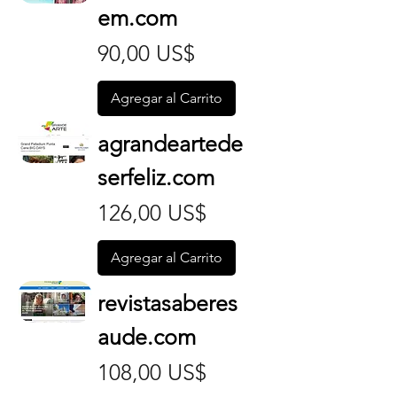
em.com
Precio
90,00 US$
Agregar al Carrito
agrandeartede
serfeliz.com
Precio
126,00 US$
Agregar al Carrito
revistasaberes
aude.com
Precio
108,00 US$