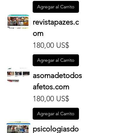
Agregar al Carrito
revistapazes.c
om
Precio
180,00 US$
Agregar al Carrito
asomadetodos
afetos.com
Precio
180,00 US$
Agregar al Carrito
psicologiasdo