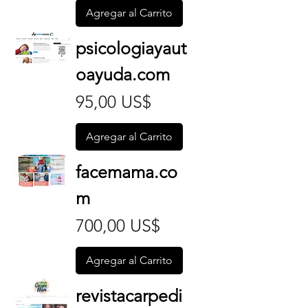
Agregar al Carrito
psicologiayaut
oayuda.com
Precio
95,00 US$
Agregar al Carrito
facemama.co
m
Precio
700,00 US$
Agregar al Carrito
revistacarpedi