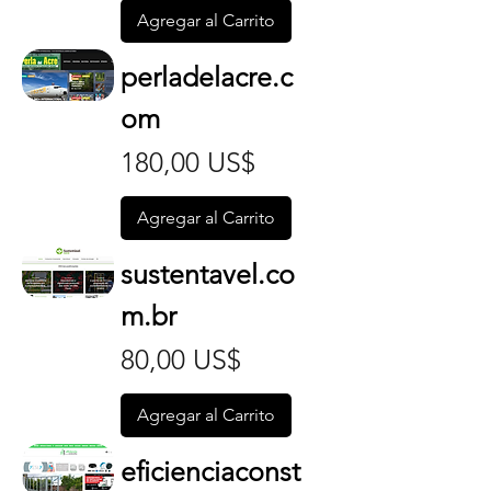
Agregar al Carrito
perladelacre.c
om
Precio
180,00 US$
Agregar al Carrito
sustentavel.co
m.br
Precio
80,00 US$
Agregar al Carrito
eficienciaconst