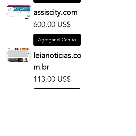
assiscity.com
Precio
600,00 US$
Agregar al Carrito
leianoticias.co
m.br
Precio
113,00 US$
Agregar al Carrito
ver-o-
fato.com.br
Precio
113,00 US$