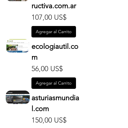
ructiva.com.ar
Precio
107,00 US$
Agregar al Carrito
ecologiautil.co
m
Precio
56,00 US$
Agregar al Carrito
asturiasmundia
l.com
Precio
150,00 US$